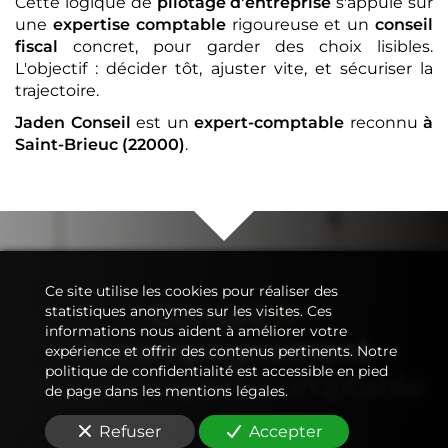
Cette logique de
pilotage d'entreprise
s'appuie sur
une
expertise comptable
rigoureuse et un
conseil
fiscal
concret, pour garder des choix lisibles.
L'objectif : décider tôt, ajuster vite, et sécuriser la
trajectoire.
Jaden Conseil
est un
expert-comptable
reconnu
à
Saint-Brieuc (22000)
.
Ce site utilise les cookies pour réaliser des
Conseil
&
statistiques anonymes sur les visites. Ces
informations nous aident à améliorer votre
Accompagnement
expérience et offrir des contenus pertinents. Notre
politique de confidentialité est accessible en pied
de votre
expert-comptable
de page dans les mentions légales.
Refuser
Accepter