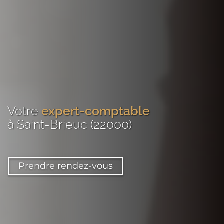
Votre
expert-comptable
à Saint-Brieuc (22000)
Prendre rendez-vous