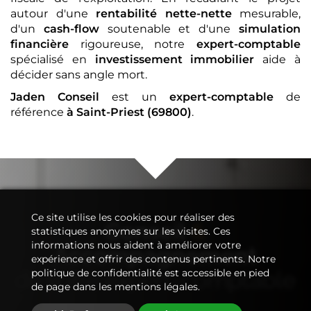
autour d'une
rentabilité nette-nette
mesurable,
d'un
cash-flow
soutenable et d'une
simulation
financière
rigoureuse, notre
expert-comptable
spécialisé en
investissement immobilier
aide à
décider sans angle mort.
Jaden Conseil
est un
expert-comptable
de
référence
à Saint-Priest (69800)
.
Ce site utilise les cookies pour réaliser des
Conseil
&
statistiques anonymes sur les visites. Ces
informations nous aident à améliorer votre
Accompagnement
expérience et offrir des contenus pertinents. Notre
de votre
expert-comptable
politique de confidentialité est accessible en pied
de page dans les mentions légales.