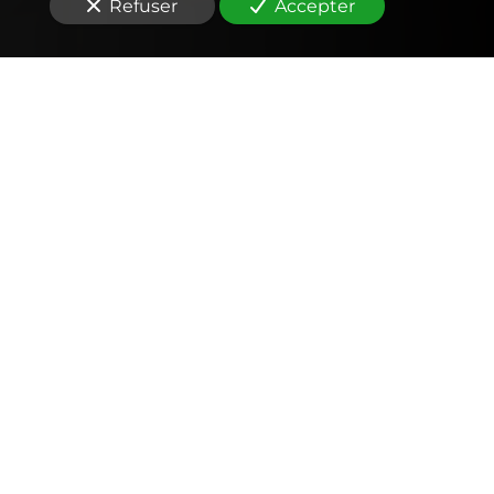
Refuser
Accepter
Comptabilité
Tenue et révision des comptes
Outils mobiles et web (application, factures,
notes de frais, devis)
Signature électronique
Fiscalité
Déclarations fiscales (IS, IR, TVA, CFE… )