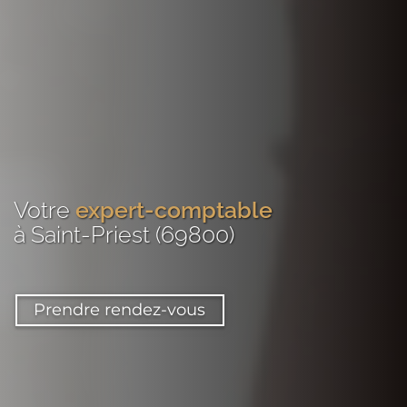
Votre
expert-comptable
à Saint-Priest (69800)
Prendre rendez-vous