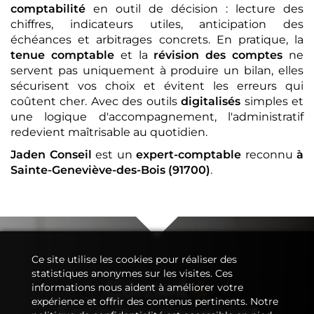
comptabilité
en outil de décision : lecture des
chiffres, indicateurs utiles, anticipation des
échéances et arbitrages concrets. En pratique, la
tenue comptable
et la
révision des comptes
ne
servent pas uniquement à produire un bilan, elles
sécurisent vos choix et évitent les erreurs qui
coûtent cher. Avec des outils
digitalisés
simples et
une logique d'accompagnement, l'administratif
redevient maîtrisable au quotidien.
Jaden Conseil
est un
expert-comptable
reconnu
à
Sainte-Geneviève-des-Bois (91700)
.
Ce site utilise les cookies pour réaliser des
statistiques anonymes sur les visites. Ces
Conseil
&
informations nous aident à améliorer votre
expérience et offrir des contenus pertinents. Notre