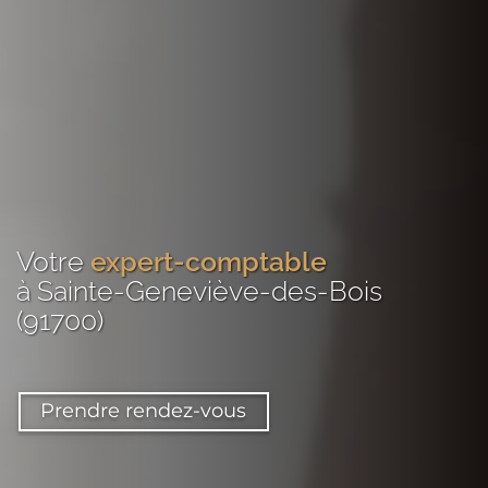
Votre
expert-comptable
à Sainte-Geneviève-des-Bois
(91700)
Prendre rendez-vous