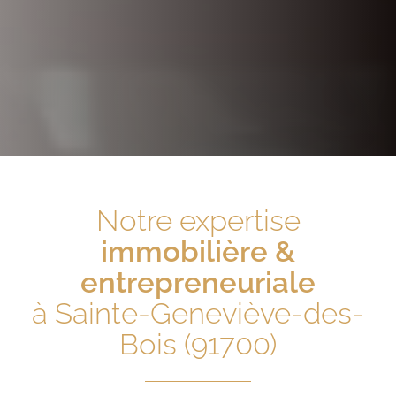
Notre expertise
immobilière &
entrepreneuriale
à Sainte-Geneviève-des-
Bois (91700)