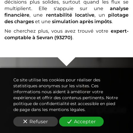
décisions plus solides, surtout quand les flux se
multiplient. Elle s'appuie sur une
analyse
financière
, une
rentabilité locative
, un
pilotage
des charges
et une
simulation après impôts
.
Ne cherchez plus, vous avez trouvé votre
expert-
comptable
à Sevran (93270)
.
Ce site utilise les cookies pour réaliser des
Conseil
&
statistiques anonymes sur les visites. Ces
informations nous aident à améliorer votre
Accompagnement
expérience et offrir des contenus pertinents. Notre
politique de confidentialité est accessible en pied
de votre
expert-comptable
de page dans les mentions légales.
Refuser
Accepter