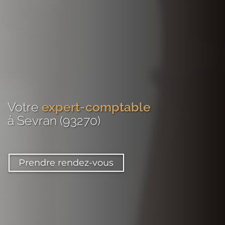
Votre
expert-comptable
à Sevran (93270)
Prendre rendez-vous