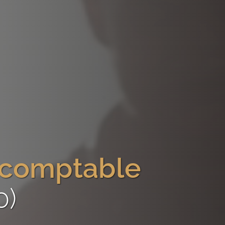
-comptable
0)