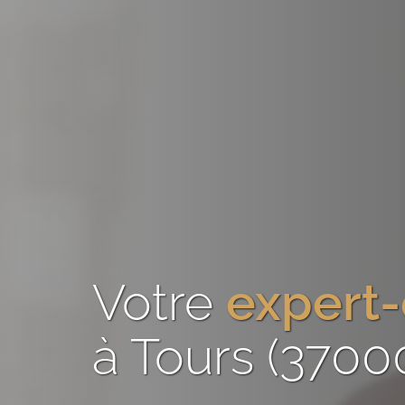
Votre
expert
à Tours (3700