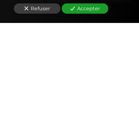
Refuser
Accepter
Comptabilité
Tenue et révision des comptes
Outils mobiles et web (application, factures,
notes de frais, devis)
Signature électronique