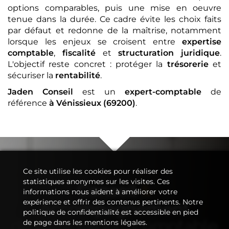
options comparables, puis une mise en oeuvre
tenue dans la durée. Ce cadre évite les choix faits
par défaut et redonne de la maîtrise, notamment
lorsque les enjeux se croisent entre
expertise
comptable
,
fiscalité
et
structuration juridique
.
L'objectif reste concret : protéger la
trésorerie
et
sécuriser la
rentabilité
.
Jaden Conseil
est un
expert-comptable
de
référence
à Vénissieux (69200)
.
Ce site utilise les cookies pour réaliser des
statistiques anonymes sur les visites. Ces
Conseil
&
informations nous aident à améliorer votre
expérience et offrir des contenus pertinents. Notre
Accompagnement
politique de confidentialité est accessible en pied
de votre
expert-comptable
de page dans les mentions légales.