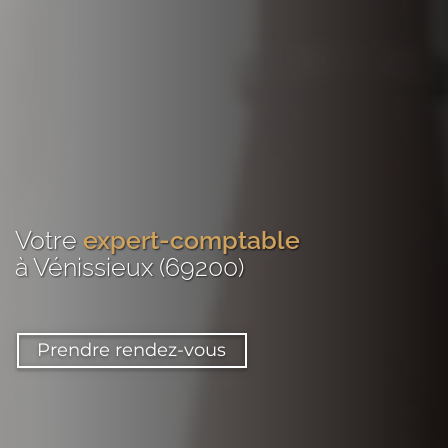
Votre
expert-comptable
à Vénissieux (69200)
Prendre rendez-vous