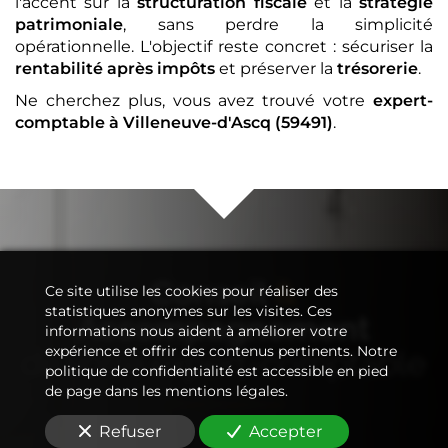
l'accent sur la
structuration fiscale
et la
stratégie
patrimoniale
, sans perdre la simplicité
opérationnelle. L'objectif reste concret : sécuriser la
rentabilité après impôts
et préserver la
trésorerie
.
Ne cherchez plus, vous avez trouvé votre
expert-
comptable
à Villeneuve-d'Ascq (59491)
.
Conseil
&
Ce site utilise les cookies pour réaliser des
statistiques anonymes sur les visites. Ces
Accompagnement
informations nous aident à améliorer votre
expérience et offrir des contenus pertinents. Notre
de votre
expert-comptable
politique de confidentialité est accessible en pied
de page dans les mentions légales.
Refuser
Accepter