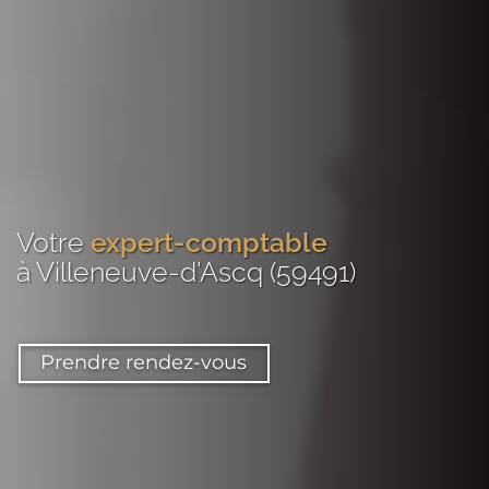
Votre
expert-comptable
à Villeneuve-d'Ascq (59491)
Prendre rendez-vous