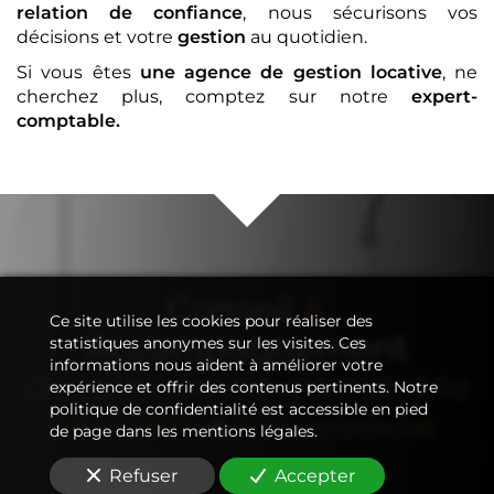
relation de confiance
, nous sécurisons vos
décisions et votre
gestion
au quotidien.
Si vous êtes
une agence de gestion locative
, ne
cherchez plus, comptez sur notre
expert-
comptable
.
Conseil
&
Ce site utilise les cookies pour réaliser des
Accompagnement
statistiques anonymes sur les visites. Ces
informations nous aident à améliorer votre
de votre
expert-comptable
expérience et offrir des contenus pertinents. Notre
politique de confidentialité est accessible en pied
Immobilier
&
Entreprenariat
de page dans les mentions légales.
Refuser
Accepter