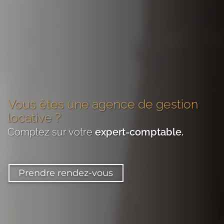
Vous êtes
une agence de gestion
locative
?
Comptez sur votre
expert-comptable
.
Prendre rendez-vous