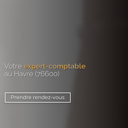
Votre
expert-comptable
au Havre (76600)
Prendre rendez-vous