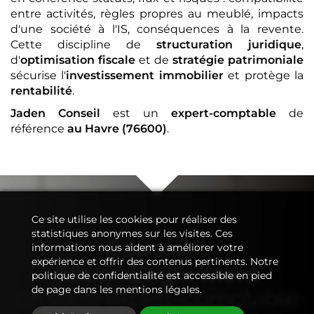
entre activités, règles propres au meublé, impacts
d'une société à l'IS, conséquences à la revente.
Cette discipline de
structuration juridique
,
d'
optimisation fiscale
et de
stratégie patrimoniale
sécurise l'
investissement immobilier
et protège la
rentabilité
.
Jaden Conseil
est un
expert-comptable
de
référence
au Havre (76600)
.
Ce site utilise les cookies pour réaliser des
statistiques anonymes sur les visites. Ces
Conseil
&
informations nous aident à améliorer votre
expérience et offrir des contenus pertinents. Notre
Accompagnement
politique de confidentialité est accessible en pied
de page dans les mentions légales.
de votre
expert-comptable