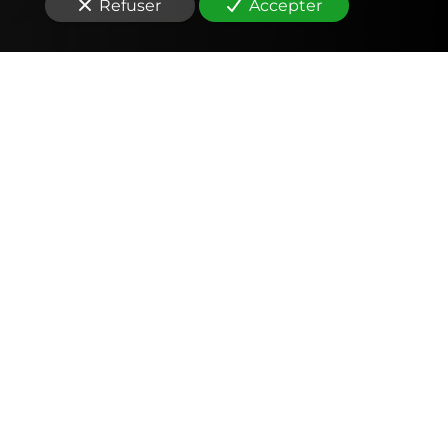
Refuser
Accepter
Comptabilité
Tenue et révision des comptes
Outils mobiles et web (application, factures,
notes de frais, devis)
Signature électronique
Fiscalité