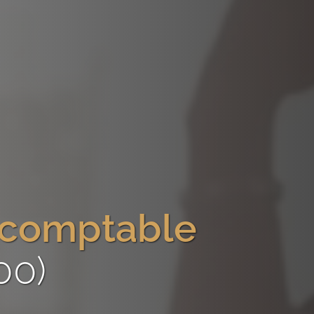
-comptable
00)