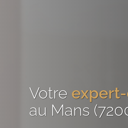
Votre
expert
au Mans (720