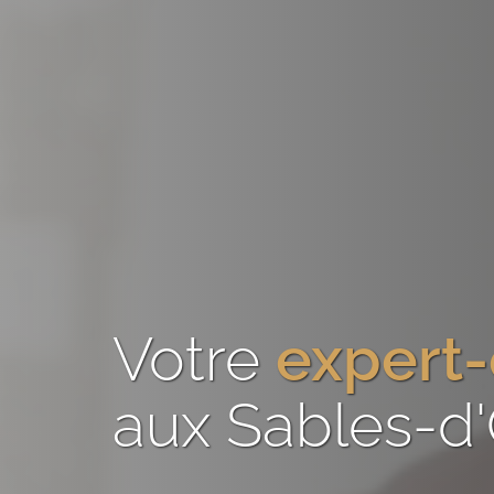
Votre
expert
aux Sables-d'