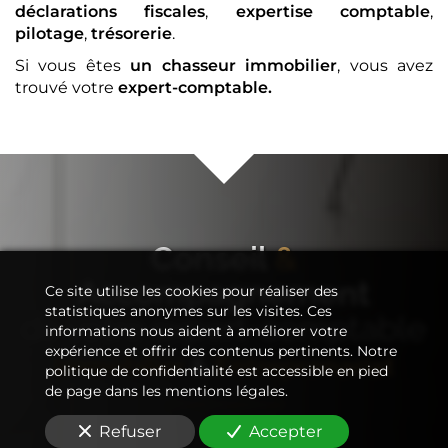
déclarations fiscales
,
expertise comptable
,
pilotage
,
trésorerie
.
Si vous êtes
un chasseur immobilier
, vous avez
trouvé votre
expert-comptable
.
Conseil
&
Accompagnement
Ce site utilise les cookies pour réaliser des
statistiques anonymes sur les visites. Ces
de votre
expert-comptable
informations nous aident à améliorer votre
expérience et offrir des contenus pertinents. Notre
Immobilier
&
Entreprenariat
politique de confidentialité est accessible en pied
de page dans les mentions légales.
Refuser
Accepter