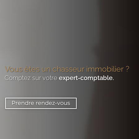
Vous êtes
un chasseur immobilier
?
Comptez sur votre
expert-comptable
.
Prendre rendez-vous