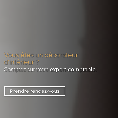
Vous êtes
un décorateur
d'intérieur
?
Comptez sur votre
expert-comptable
.
Prendre rendez-vous