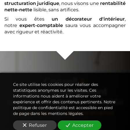
structuration juridique
, nous visons une
rentabilité
nette-nette
lisible, sans artifices.
Si vous êtes
un décorateur d'intérieur
,
notre
expert-comptable
saura vous accompagner
avec rigueur et réactivité.
Conseil
&
Ce site utilise les cookies pour réaliser des
Accompagnement
statistiques anonymes sur les visites. Ces
informations nous aident à améliorer votre
de votre
expert-comptable
expérience et offrir des contenus pertinents. Notre
politique de confidentialité est accessible en pied
Immobilier
&
Entreprenariat
de page dans les mentions légales.
Refuser
Accepter