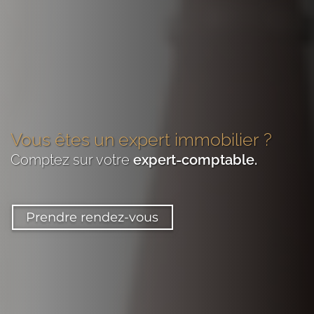
Vous êtes
un expert immobilier
?
Comptez sur votre
expert-comptable
.
Prendre rendez-vous