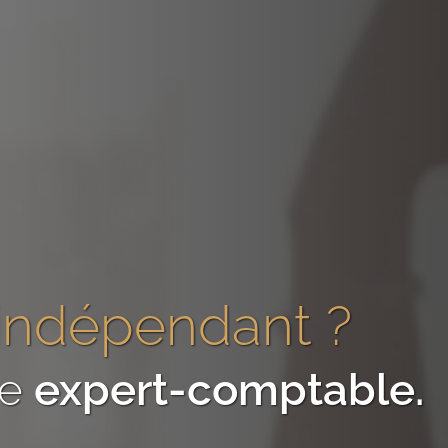
indépendant
?
re
expert-comptable
.