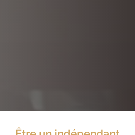
Être
un indépendant