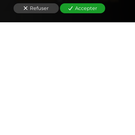
Refuser
Accepter
Comptabilité
Tenue et révision des comptes
Outils mobiles et web (application, factures,
notes de frais, devis)
Signature électronique