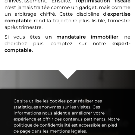
d'investissement. Ensuite, l'
optimisation fiscale
n'est jamais traitée comme un gadget, mais comme
un arbitrage chiffré. Cette discipline d'
expertise
comptable
rend la trajectoire plus lisible, trimestre
après trimestre.
Si vous êtes
un mandataire immobilier
, ne
cherchez plus, comptez sur notre
expert-
comptable
.
Conseil
&
Ce site utilise les cookies pour réaliser des
statistiques anonymes sur les visites. Ces
Accompagnement
informations nous aident à améliorer votre
expérience et offrir des contenus pertinents. Notre
de votre
expert-comptable
politique de confidentialité est accessible en pied
de page dans les mentions légales.
Immobilier
&
Entreprenariat