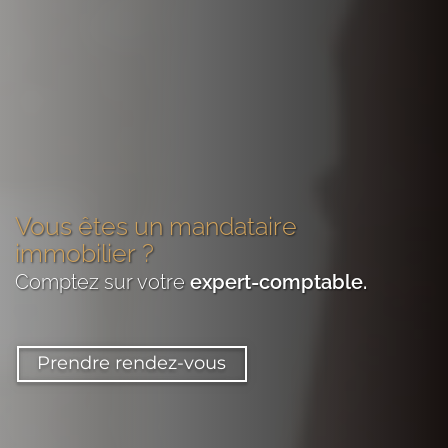
Vous êtes
un mandataire
immobilier
?
Comptez sur votre
expert-comptable
.
Prendre rendez-vous