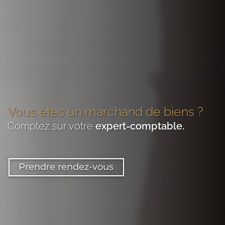
Vous êtes
un marchand de biens
?
Comptez sur votre
expert-comptable
.
Prendre rendez-vous