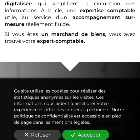
digitalisée
qui simplifient la circulation des
informations. À la clé, une
expertise comptable
utile, au service d'un
accompagnement sur-
mesure
réellement fluide.
Si vous êtes
un marchand de biens
, vous avez
trouvé votre
expert-comptable
.
Ce site utilise les cookies pour réaliser des
Conseil
&
statistiques anonymes sur les visites. Ces
Accompagnement
informations nous aident à améliorer votre
expérience et offrir des contenus pertinents. Notre
de votre
expert-comptable
politique de confidentialité est accessible en pied
de page dans les mentions légales.
Immobilier
&
Entreprenariat
Refuser
Accepter