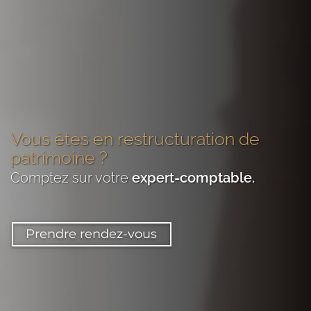
Vous êtes
en restructuration de
patrimoine
?
Comptez sur votre
expert-comptable
.
Prendre rendez-vous