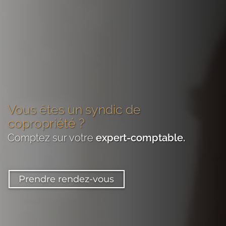
Vous êtes
un syndic de
copropriété
?
Comptez sur votre
expert-comptable
.
Prendre rendez-vous