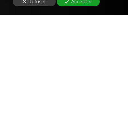
Refuser
Accepter
Comptabilité
Tenue et révision des comptes
Outils mobiles et web (application, factures,
notes de frais, devis)
Signature électronique
Fiscalité
Déclarations fiscales (IS, IR, TVA, CFE… )