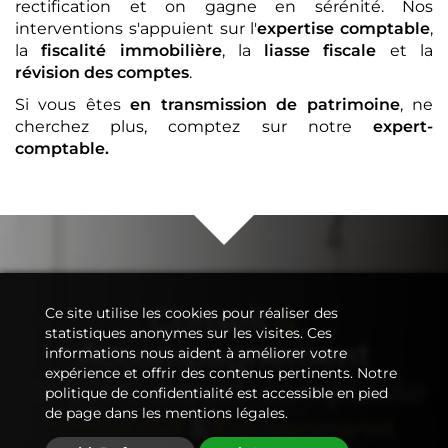
rectification et on gagne en sérénité. Nos
interventions s'appuient sur l'
expertise comptable
,
la
fiscalité immobilière
, la
liasse fiscale
et la
révision des comptes
.
Si vous êtes
en transmission de patrimoine
, ne
cherchez plus, comptez sur notre
expert-
comptable
.
Conseil
&
Ce site utilise les cookies pour réaliser des
statistiques anonymes sur les visites. Ces
Accompagnement
informations nous aident à améliorer votre
expérience et offrir des contenus pertinents. Notre
de votre
expert-comptable
politique de confidentialité est accessible en pied
de page dans les mentions légales.
Immobilier
&
Entreprenariat