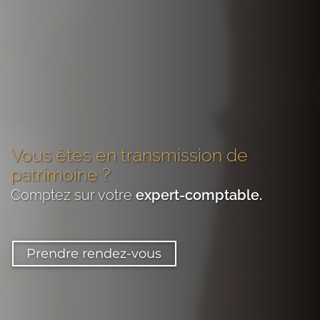
Vous êtes
en transmission de
patrimoine
?
Comptez sur votre
expert-comptable
.
Prendre rendez-vous