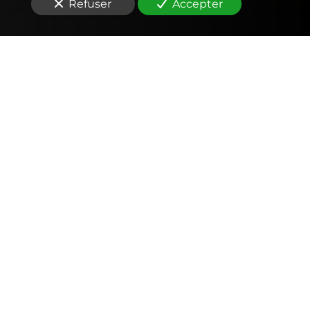
Refuser
Accepter
Comptabilité
Tenue et révision des comptes
Outils mobiles et web (application, factures,
notes de frais, devis)
Signature électronique
Fiscalité