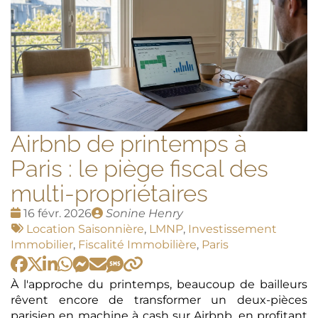
Airbnb de printemps à
Paris : le piège fiscal des
multi-propriétaires
Date
Publié
16 févr. 2026
Sonine Henry
:
Tags
par
Location Saisonnière
,
LMNP
,
Investissement
:
Immobilier
,
Fiscalité Immobilière
,
Paris
À l'approche du printemps, beaucoup de bailleurs
rêvent encore de transformer un deux-pièces
parisien en machine à cash sur Airbnb, en profitant