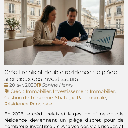
Crédit relais et double résidence : le piège
silencieux des investisseurs
Date
Publié
20 avr. 2026
Sonine Henry
:
Tags
par
Crédit Immobilier
,
Investissement Immobilier
,
:
Gestion de Trésorerie
,
Stratégie Patrimoniale
,
Résidence Principale
En 2026, le crédit relais et la gestion d'une double
résidence deviennent un piège discret pour de
nombreux investisseurs. Analyse des vrais risques et