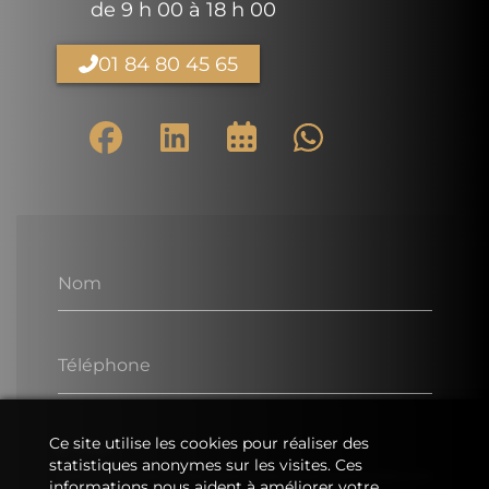
de 9 h 00 à 18 h 00
01 84 80 45 65
Nom
Téléphone
Ce site utilise les cookies pour réaliser des
E-Mail
statistiques anonymes sur les visites. Ces
informations nous aident à améliorer votre