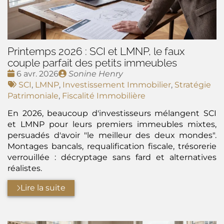
Printemps 2026 : SCI et LMNP, le faux
couple parfait des petits immeubles
Date
Publié
6 avr. 2026
Sonine Henry
:
Tags
par
SCI
,
LMNP
,
Investissement Immobilier
,
Stratégie
:
Patrimoniale
,
Fiscalité Immobilière
En 2026, beaucoup d'investisseurs mélangent SCI
et LMNP pour leurs premiers immeubles mixtes,
persuadés d'avoir "le meilleur des deux mondes".
Montages bancals, requalification fiscale, trésorerie
verrouillée : décryptage sans fard et alternatives
réalistes.
Lire la suite