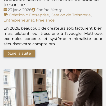
trésorerie
Date
Publié
23 janv. 2026
Sonine Henry
:
Tags
par
Création d'Entreprise
,
Gestion de Trésorerie
,
:
Entrepreneuriat
,
Freelance
En 2026, beaucoup de créateurs solo facturent bien
mais pilotent leur trésorerie à l'aveugle. Méthode,
exemples concrets et système minimaliste pour
sécuriser votre compte pro.
Lire la suite