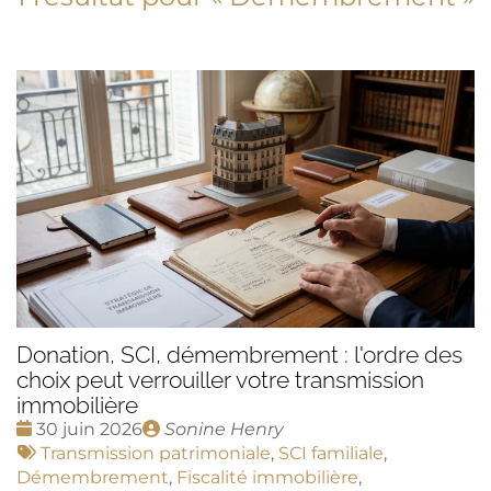
Donation, SCI, démembrement : l'ordre des
choix peut verrouiller votre transmission
immobilière
Date
Publié
30 juin 2026
Sonine Henry
:
Tags
par
Transmission patrimoniale
,
SCI familiale
,
:
Démembrement
,
Fiscalité immobilière
,