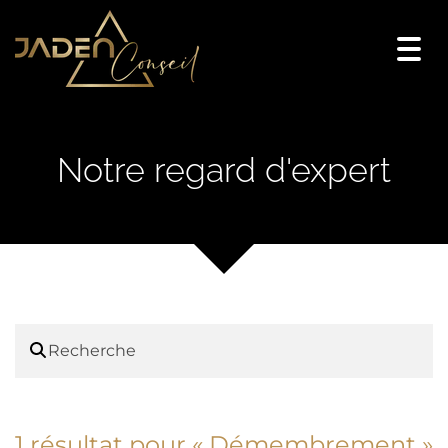
Togg
navi
Notre regard d'expert
1 résultat pour «
Démembrement
»