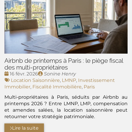
Airbnb de printemps à Paris : le piège fiscal
des multi-propriétaires
Date
Publié
16 févr. 2026
Sonine Henry
:
Tags
par
Location Saisonnière
,
LMNP
,
Investissement
:
Immobilier
,
Fiscalité Immobilière
,
Paris
Multi-propriétaires à Paris, séduits par Airbnb au
printemps 2026 ? Entre LMNP, LMP, compensation
et amendes salées, la location saisonnière peut
retourner votre stratégie patrimoniale.
Lire la suite