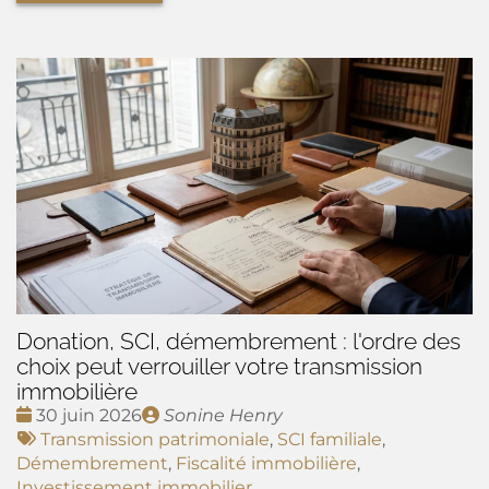
Donation, SCI, démembrement : l'ordre des
choix peut verrouiller votre transmission
immobilière
Date
Publié
30 juin 2026
Sonine Henry
:
Tags
par
Transmission patrimoniale
,
SCI familiale
,
:
Démembrement
,
Fiscalité immobilière
,
Investissement immobilier