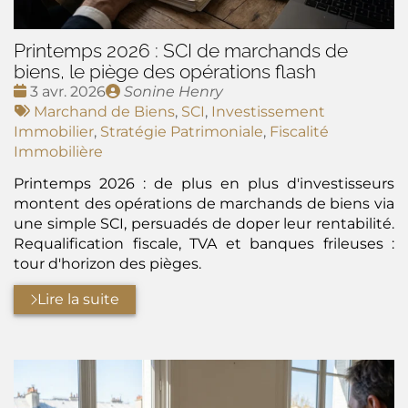
Printemps 2026 : SCI de marchands de
biens, le piège des opérations flash
Date
Publié
3 avr. 2026
Sonine Henry
:
Tags
par
Marchand de Biens
,
SCI
,
Investissement
:
Immobilier
,
Stratégie Patrimoniale
,
Fiscalité
Immobilière
Printemps 2026 : de plus en plus d'investisseurs
montent des opérations de marchands de biens via
une simple SCI, persuadés de doper leur rentabilité.
Requalification fiscale, TVA et banques frileuses :
tour d'horizon des pièges.
Lire la suite