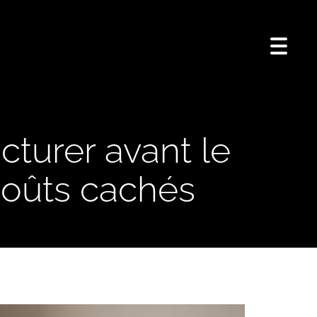
Toggle
naviga
ucturer avant le
coûts cachés