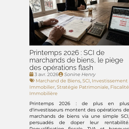
Printemps 2026 : SCI de
marchands de biens, le piège
des opérations flash
Date
Publié
3 avr. 2026
Sonine Henry
:
Tags
par
Marchand de Biens
,
SCI
,
Investissement
:
Immobilier
,
Stratégie Patrimoniale
,
Fiscalité
Immobilière
Printemps 2026 : de plus en plu
d'investisseurs montent des opérations d
marchands de biens via une simple SCI
persuadés de doper leur rentabilité
Requalification fiscale, TVA et banque