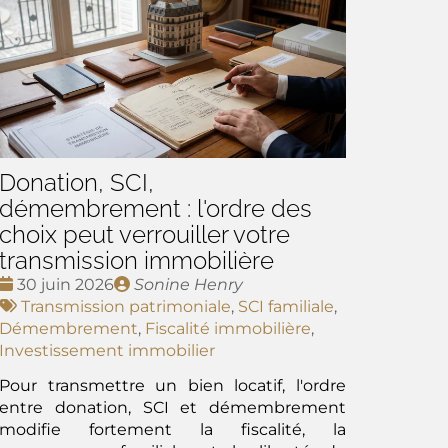
Donation, SCI,
démembrement : l'ordre des
choix peut verrouiller votre
transmission immobilière
Date
Publié
30 juin 2026
Sonine Henry
:
Tags
par
Transmission patrimoniale
,
SCI familiale
,
:
Démembrement
,
Fiscalité immobilière
,
Investissement immobilier
Pour transmettre un bien locatif, l'ordre
entre donation, SCI et démembrement
modifie fortement la fiscalité, la