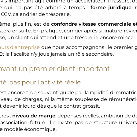
vis important agit comme un accélérateur. Il rassure, 
e qui n'a pas été arbitré à temps :
forme juridique
,
CGV, calendrier de trésorerie.
lème, plus fin, est de
confondre vitesse commerciale et 
tera ensuite. En pratique, corriger après signature revi
é, un client qui attend et une trésorerie encore mince.
eurs d'entreprise
que nous accompagnons : le premier gr
 Et la fiscalité n'y joue jamais un rôle secondaire.
 avant un premier client important
é, pas pour l'activité réelle
st encore trop souvent guidé par la rapidité d'immatri
eau de charges, ni la même souplesse de rémunération, 
t devenir lourd dès que le contrat grossit.
res :
niveau de marge
, dépenses réelles, ambition de 
association future. Il n'existe pas de structure univers
 le modèle économique.