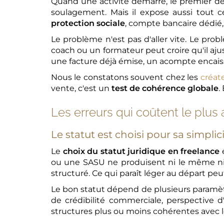
Quand une activité démarre, le premier de
soulagement. Mais il expose aussi tout c
protection sociale
, compte bancaire dédié, 
Le problème n'est pas d'aller vite. Le prob
coach ou un formateur peut croire qu'il ajus
une facture déjà émise, un acompte encaiss
Nous le constatons souvent chez les
créat
vente, c'est un
test de cohérence globale
.
Les erreurs qui coûtent le plus
Le statut est choisi pour sa simplicit
Le
choix du statut juridique en freelance
e
ou une SASU ne produisent ni le même niv
structuré. Ce qui paraît léger au départ peu
Le bon statut dépend de plusieurs paramèt
de crédibilité commerciale, perspective d'
structures plus ou moins cohérentes avec