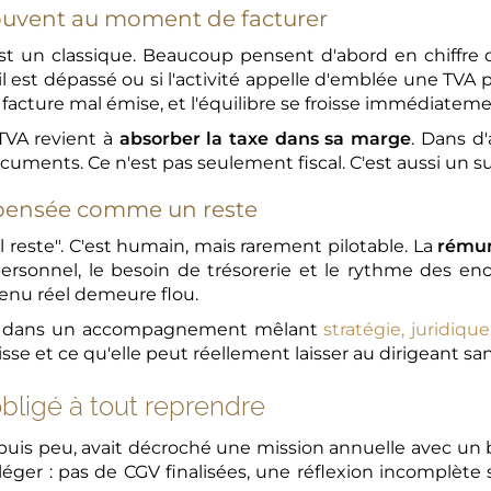
souvent au moment de facturer
t un classique. Beaucoup pensent d'abord en chiffre d
euil est dépassé ou si l'activité appelle d'emblée une TVA 
 facture mal émise, et l'équilibre se froisse immédiateme
 TVA revient à
absorber la taxe dans sa marge
. Dans d
cuments. Ce n'est pas seulement fiscal. C'est aussi un s
 pensée comme un reste
 reste". C'est humain, mais rarement pilotable. La
rémun
t personnel, le besoin de trésorerie et le rythme des e
enu réel demeure flou.
ons dans un accompagnement mêlant
stratégie, juridique,
isse et ce qu'elle peut réellement laisser au dirigeant sa
obligé à tout reprendre
is peu, avait décroché une mission annuelle avec un bea
 léger : pas de CGV finalisées, une réflexion incomplète