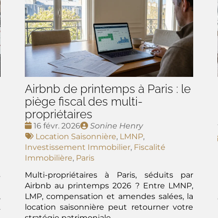
Airbnb de printemps à Paris : le
piège fiscal des multi-
propriétaires
Date
Publié
16 févr. 2026
Sonine Henry
:
Tags
par
Location Saisonnière
,
LMNP
,
:
Investissement Immobilier
,
Fiscalité
Immobilière
,
Paris
s
Multi-propriétaires à Paris, séduits par
e
Airbnb au printemps 2026 ? Entre LMNP,
,
LMP, compensation et amendes salées, la
.
location saisonnière peut retourner votre
s
stratégie patrimoniale.