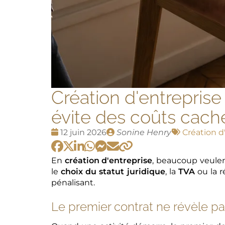
Création d'entreprise 
évite des coûts cach
Date
Publié
Tags
12 juin 2026
Sonine Henry
Création d
:
par
:
En
création d'entreprise
, beaucoup veulent
le
choix du statut juridique
, la
TVA
ou la r
pénalisant.
Le premier contrat ne révèle pa