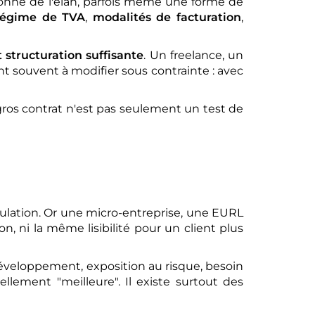
donne de l'élan, parfois même une forme de
régime de TVA
,
modalités de facturation
,
structuration suffisante
. Un freelance, un
ent souvent à modifier sous contrainte : avec
os contrat n'est pas seulement un test de
culation. Or une micro-entreprise, une EURL
ni la même lisibilité pour un client plus
développement, exposition au risque, besoin
ellement "meilleure". Il existe surtout des