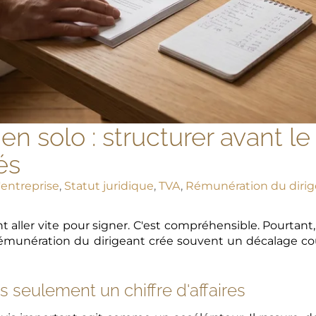
en solo : structurer avant l
és
'entreprise
,
Statut juridique
,
TVA
,
Rémunération du dirig
 aller vite pour signer. C'est compréhensible. Pourtant,
émunération du dirigeant crée souvent un décalage coû
s seulement un chiffre d'affaires