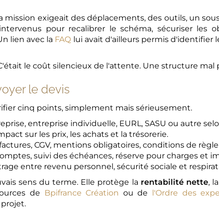
a mission exigeait des déplacements, des outils, un sous
ervenus pour recalibrer le schéma, sécuriser les obli
n lien avec la
FAQ
lui avait d'ailleurs permis d'identifier
. C'était le coût silencieux de l'attente. Une structure mal
voyer le devis
érifier cinq points, simplement mais sérieusement.
eprise, entreprise individuelle, EURL, SASU ou autre selon 
mpact sur les prix, les achats et la trésorerie.
, factures, CGV, mentions obligatoires, conditions de règl
omptes, suivi des échéances, réserve pour charges et i
itrage entre revenu personnel, sécurité sociale et respirat
uvais sens du terme. Elle protège la
rentabilité nette
, l
ssources de
Bpifrance Création
ou de
l'Ordre des exp
projet.