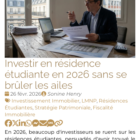
Investir en résidence
étudiante en 2026 sans se
brûler les ailes
Date
Publié
26 févr. 2026
Sonine Henry
:
Tags
par
Investissement Immobilier
,
LMNP
,
Résidences
:
Étudiantes
,
Stratégie Patrimoniale
,
Fiscalité
Immobilière
En 2026, beaucoup d'investisseurs se ruent sur les
résidences étudiantes, persuadés d'avoir trouvé le