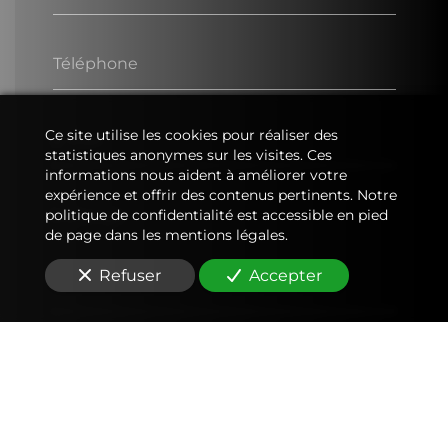
Téléphone
Ce site utilise les cookies pour réaliser des
E-Mail
statistiques anonymes sur les visites. Ces
informations nous aident à améliorer votre
expérience et offrir des contenus pertinents. Notre
Message
politique de confidentialité est accessible en pied
de page dans les mentions légales.
Refuser
Accepter
En soumettant ce formulaire, j'accepte que les
informations saisies soient utilisées pour me
recontacter dans le cadre de la relation
commerciale qui peut découler de cette
demande.