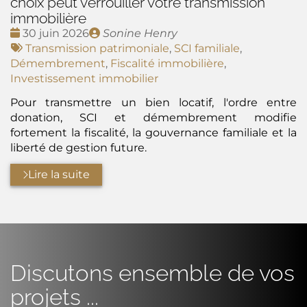
choix peut verrouiller votre transmission
immobilière
Date
Publié
30 juin 2026
Sonine Henry
:
Tags
par
Transmission patrimoniale
,
SCI familiale
,
:
Démembrement
,
Fiscalité immobilière
,
Investissement immobilier
Pour transmettre un bien locatif, l'ordre entre
donation, SCI et démembrement modifie
fortement la fiscalité, la gouvernance familiale et la
liberté de gestion future.
Lire la suite
Discutons ensemble de vos
projets ...