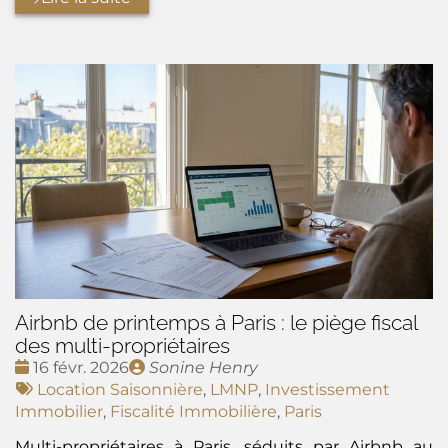
Airbnb de printemps à Paris : le piège fiscal
des multi-propriétaires
Date
Publié
16 févr. 2026
Sonine Henry
:
Tags
par
Location Saisonnière
,
LMNP
,
Investissement
:
Immobilier
,
Fiscalité Immobilière
,
Paris
Multi-propriétaires à Paris, séduits par Airbnb au