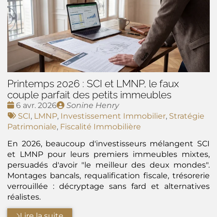
Printemps 2026 : SCI et LMNP, le faux
couple parfait des petits immeubles
Date
Publié
6 avr. 2026
Sonine Henry
:
Tags
par
SCI
,
LMNP
,
Investissement Immobilier
,
Stratégie
:
Patrimoniale
,
Fiscalité Immobilière
En 2026, beaucoup d'investisseurs mélangent SCI
et LMNP pour leurs premiers immeubles mixtes,
persuadés d'avoir "le meilleur des deux mondes".
Montages bancals, requalification fiscale, trésorerie
verrouillée : décryptage sans fard et alternatives
réalistes.
Lire la suite