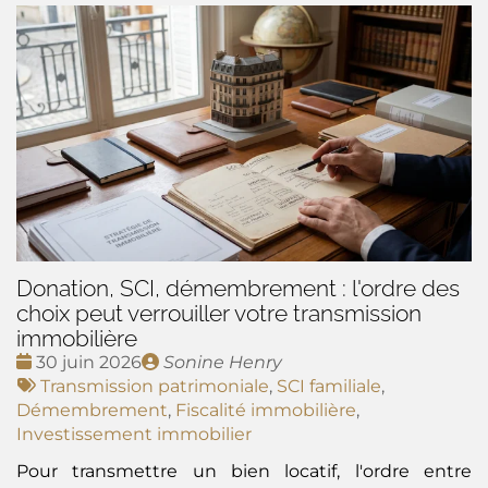
Donation, SCI, démembrement : l'ordre des
choix peut verrouiller votre transmission
immobilière
Date
Publié
30 juin 2026
Sonine Henry
:
Tags
par
Transmission patrimoniale
,
SCI familiale
,
:
Démembrement
,
Fiscalité immobilière
,
Investissement immobilier
Pour transmettre un bien locatif, l'ordre entre