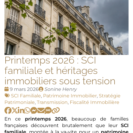
Printemps 2026 : SCI
familiale et héritages
immobiliers sous tension
Date
Publié
9 mars 2026
Sonine Henry
:
Tags
par
SCI Familiale
,
Patrimoine Immobilier
,
Stratégie
:
Patrimoniale
,
Transmission
,
Fiscalité Immobilière
En ce
printemps 2026
, beaucoup de familles
françaises découvrent brutalement que leur
SCI
familiale
, montée à la va-vite pour un
patrimoine