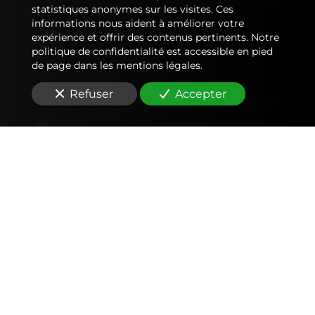
statistiques anonymes sur les visites. Ces
informations nous aident à améliorer votre
Message
expérience et offrir des contenus pertinents. Notre
politique de confidentialité est accessible en pied
de page dans les mentions légales.
Refuser
Accepter
En soumettant ce formulaire, j'accepte que les
informations saisies soient utilisées pour me
recontacter dans le cadre de la relation
commerciale qui peut découler de cette
demande.
Envoyer