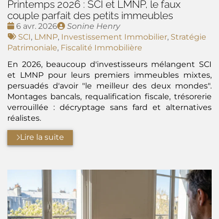
Printemps 2026 : SCI et LMNP, le faux
couple parfait des petits immeubles
Date
Publié
6 avr. 2026
Sonine Henry
:
Tags
par
SCI
,
LMNP
,
Investissement Immobilier
,
Stratégie
:
Patrimoniale
,
Fiscalité Immobilière
En 2026, beaucoup d'investisseurs mélangent SCI
et LMNP pour leurs premiers immeubles mixtes,
persuadés d'avoir "le meilleur des deux mondes".
Montages bancals, requalification fiscale, trésorerie
verrouillée : décryptage sans fard et alternatives
réalistes.
Lire la suite