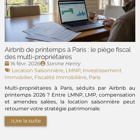
Airbnb de printemps à Paris : le piège fiscal
des multi-propriétaires
Date
Publié
16 févr. 2026
Sonine Henry
:
Tags
par
Location Saisonnière
,
LMNP
,
Investissement
:
Immobilier
,
Fiscalité Immobilière
,
Paris
Multi-propriétaires à Paris, séduits par Airbnb au
printemps 2026 ? Entre LMNP, LMP, compensation
et amendes salées, la location saisonnière peut
retourner votre stratégie patrimoniale.
Lire la suite