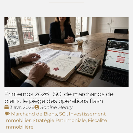
Printemps 2026 : SCI de marchands de
biens, le piège des opérations flash
Date
Publié
3 avr. 2026
Sonine Henry
:
Tags
par
Marchand de Biens
,
SCI
,
Investissement
:
Immobilier
,
Stratégie Patrimoniale
,
Fiscalité
Immobilière