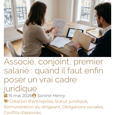
Associé, conjoint, premier
salarié : quand il faut enfin
poser un vrai cadre
juridique
Date
Publié
15 mai 2026
Sonine Henry
:
Tags
par
Création d'entreprise
,
Statut juridique
,
:
Rémunération du dirigeant
,
Obligations sociales
,
Conflits d'associés