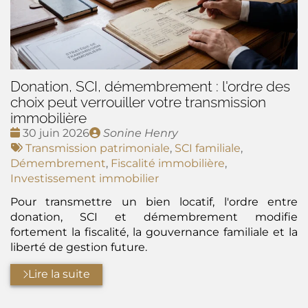
Donation, SCI, démembrement : l'ordre des
choix peut verrouiller votre transmission
immobilière
Date
Publié
30 juin 2026
Sonine Henry
:
Tags
par
Transmission patrimoniale
,
SCI familiale
,
:
Démembrement
,
Fiscalité immobilière
,
Investissement immobilier
Pour transmettre un bien locatif, l'ordre entre
donation, SCI et démembrement modifie
fortement la fiscalité, la gouvernance familiale et la
liberté de gestion future.
Lire la suite