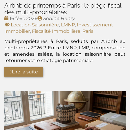
Airbnb de printemps à Paris : le piège fiscal
des multi-propriétaires
Date
Publié
16 févr. 2026
Sonine Henry
:
Tags
par
Location Saisonnière
,
LMNP
,
Investissement
:
Immobilier
,
Fiscalité Immobilière
,
Paris
Multi-propriétaires à Paris, séduits par Airbnb au
printemps 2026 ? Entre LMNP, LMP, compensation
et amendes salées, la location saisonnière peut
retourner votre stratégie patrimoniale.
Lire la suite