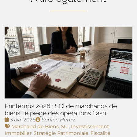
Printemps 2026 : SCI de marchands de
biens, le piège des opérations flash
Date
Publié
3 avr. 2026
Sonine Henry
:
Tags
par
Marchand de Biens
,
SCI
,
Investissement
:
Immobilier
,
Stratégie Patrimoniale
,
Fiscalité