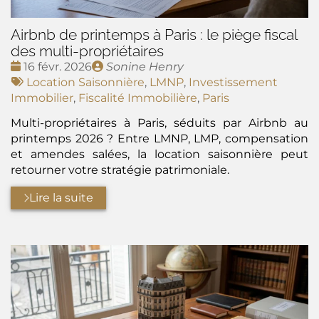
Airbnb de printemps à Paris : le piège fiscal
des multi-propriétaires
Date
Publié
16 févr. 2026
Sonine Henry
:
Tags
par
Location Saisonnière
,
LMNP
,
Investissement
:
Immobilier
,
Fiscalité Immobilière
,
Paris
Multi-propriétaires à Paris, séduits par Airbnb au
printemps 2026 ? Entre LMNP, LMP, compensation
et amendes salées, la location saisonnière peut
retourner votre stratégie patrimoniale.
Lire la suite