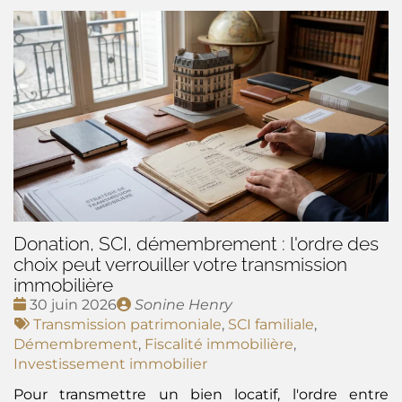
Donation, SCI, démembrement : l'ordre des
choix peut verrouiller votre transmission
immobilière
Date
Publié
30 juin 2026
Sonine Henry
:
Tags
par
Transmission patrimoniale
,
SCI familiale
,
:
Démembrement
,
Fiscalité immobilière
,
Investissement immobilier
Pour transmettre un bien locatif, l'ordre entre