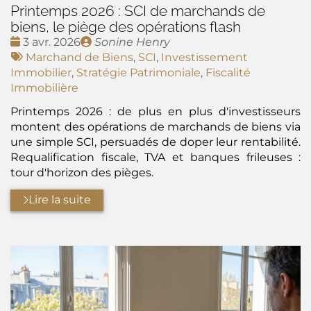
Printemps 2026 : SCI de marchands de
biens, le piège des opérations flash
Date
Publié
3 avr. 2026
Sonine Henry
:
Tags
par
Marchand de Biens
,
SCI
,
Investissement
:
Immobilier
,
Stratégie Patrimoniale
,
Fiscalité
Immobilière
Printemps 2026 : de plus en plus d'investisseurs
montent des opérations de marchands de biens via
une simple SCI, persuadés de doper leur rentabilité.
Requalification fiscale, TVA et banques frileuses :
tour d'horizon des pièges.
Lire la suite