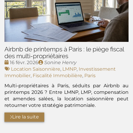
Airbnb de printemps à Paris : le piège fiscal
des multi-propriétaires
Date
Publié
16 févr. 2026
Sonine Henry
:
Tags
par
Location Saisonnière
,
LMNP
,
Investissement
:
Immobilier
,
Fiscalité Immobilière
,
Paris
Multi-propriétaires à Paris, séduits par Airbnb au
printemps 2026 ? Entre LMNP, LMP, compensation
et amendes salées, la location saisonnière peut
retourner votre stratégie patrimoniale.
Lire la suite