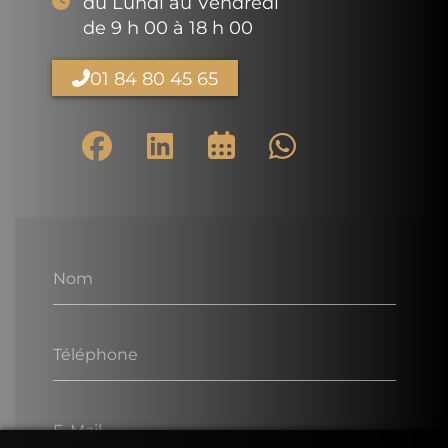
du Lundi au Vendredi
de 9 h 00 à 18 h 00
01 84 80 45 65
Nom
Téléphone
E-Mail