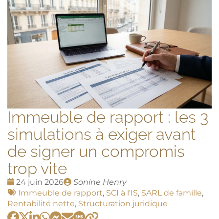
Immeuble de rapport : les 3
simulations à exiger avant
de signer un compromis
trop vite
Date
Publié
24 juin 2026
Sonine Henry
:
Tags
par
Immeuble de rapport
,
SCI à l'IS
,
SARL de famille
,
:
Rentabilité nette
,
Structuration juridique