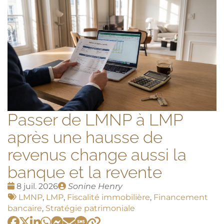
Passer de LMNP à LMP
après une hausse de
revenus change aussi la
banque et la revente
Date
Publié
8 juil. 2026
Sonine Henry
:
Tags
par
LMNP
,
LMP
,
Fiscalité immobilière
,
Financement
:
bancaire
,
Stratégie patrimoniale