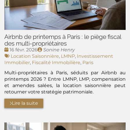
Airbnb de printemps à Paris : le piège fiscal
des multi-propriétaires
Date
Publié
16 févr. 2026
Sonine Henry
:
Tags
par
Location Saisonnière
,
LMNP
,
Investissement
:
Immobilier
,
Fiscalité Immobilière
,
Paris
Multi-propriétaires à Paris, séduits par Airbnb au
printemps 2026 ? Entre LMNP, LMP, compensation
et amendes salées, la location saisonnière peut
retourner votre stratégie patrimoniale.
Lire la suite