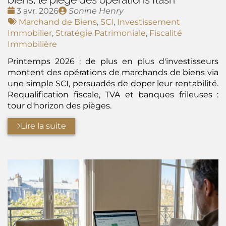
Date
Publié
3 avr. 2026
Sonine Henry
:
Tags
par
Marchand de Biens
,
SCI
,
Investissement
:
Immobilier
,
Stratégie Patrimoniale
,
Fiscalité
Immobilière
Printemps 2026 : de plus en plus d'investisseurs
montent des opérations de marchands de biens via
une simple SCI, persuadés de doper leur rentabilité.
Requalification fiscale, TVA et banques frileuses :
tour d'horizon des pièges.
Lire la suite