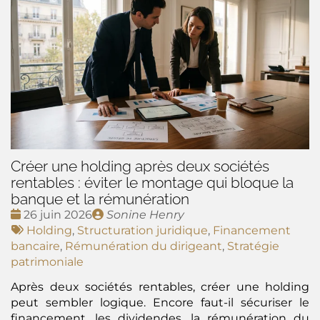
Créer une holding après deux sociétés
rentables : éviter le montage qui bloque la
banque et la rémunération
Date
Publié
26 juin 2026
Sonine Henry
:
Tags
par
Holding
,
Structuration juridique
,
Financement
:
bancaire
,
Rémunération du dirigeant
,
Stratégie
patrimoniale
Après deux sociétés rentables, créer une holding
peut sembler logique. Encore faut-il sécuriser le
financement, les dividendes, la rémunération du